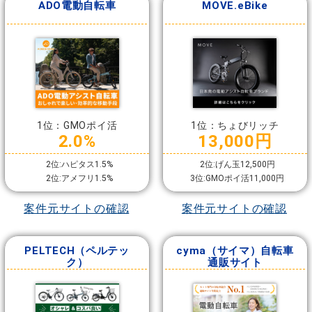
ADO電動自転車
MOVE.eBike
1位：GMOポイ活
1位：ちょびリッチ
2.0%
13,000円
2位:ハピタス1.5%
2位:げん玉12,500円
2位:アメフリ1.5%
3位:GMOポイ活11,000円
案件元サイトの確認
案件元サイトの確認
PELTECH（ペルテッ
cyma（サイマ）自転車
ク）
通販サイト