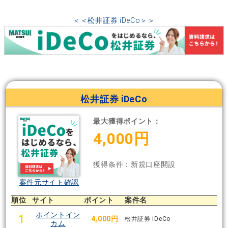
＜＜松井証券 iDeCo＞＞
松井証券 iDeCo
最大獲得ポイント：
4,000円
獲得条件：新規口座開設
案件元サイト確認
順位
サイト
ポイント
案件名
ポイントイン
1
4,000円
松井証券 iDeCo
カム