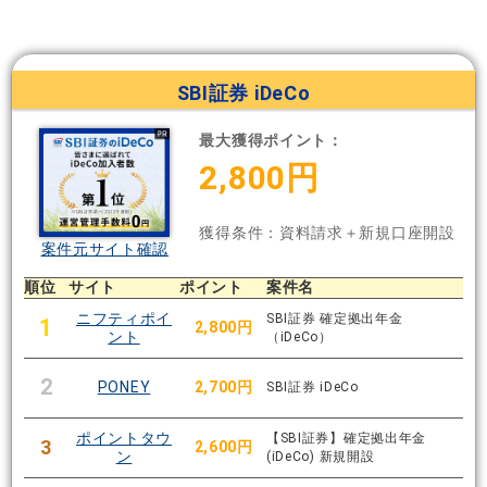
SBI証券 iDeCo
最大獲得ポイント：
2,800円
獲得条件：資料請求＋新規口座開設
案件元サイト確認
順位
サイト
ポイント
案件名
ニフティポイ
SBI証券 確定拠出年金
1
2,800円
ント
（iDeCo）
2
PONEY
2,700円
SBI証券 iDeCo
ポイントタウ
【SBI証券】確定拠出年金
3
2,600円
ン
(iDeCo) 新規開設