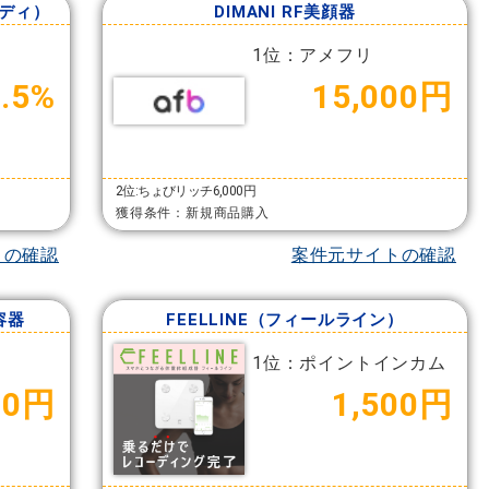
ボディ）
DIMANI RF美顔器
1位：アメフリ
2.5%
15,000円
2位:ちょびリッチ6,000円
獲得条件：新規商品購入
トの確認
案件元サイトの確認
容器
FEELLINE（フィールライン）
1位：ポイントインカム
00円
1,500円