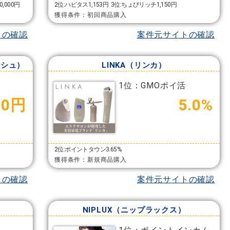
,000円
2位:ハピタス1,153円
3位:ちょびリッチ1,150円
獲得条件：初回商品購入
トの確認
案件元サイトの確認
ッシュ）
LINKA（リンカ）
1位：GMOポイ活
00円
5.0%
2位:ポイントタウン3.65%
獲得条件：新規商品購入
トの確認
案件元サイトの確認
）
NIPLUX（ニップラックス）