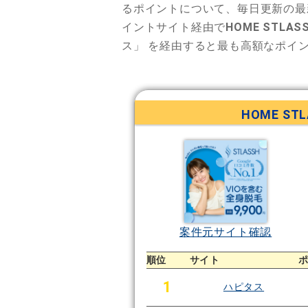
るポイントについて、毎日更新の最
イントサイト経由で
HOME STL
ス」
を経由すると最も高額なポイ
HOME S
案件元サイト確認
順位
サイト
1
ハピタス