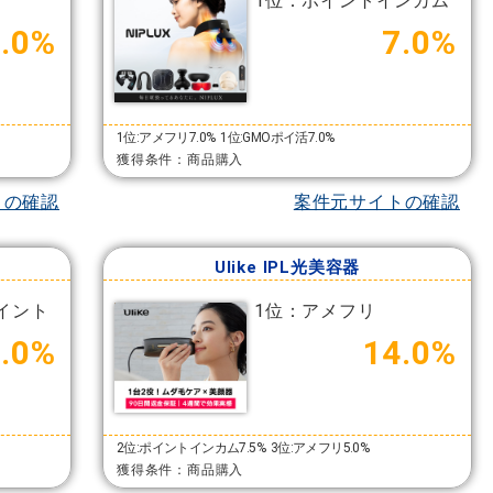
1位：ポイントインカム
3.0%
7.0%
1位:アメフリ7.0%
1位:GMOポイ活7.0%
獲得条件：商品購入
トの確認
案件元サイトの確認
Ulike IPL光美容器
イント
1位：アメフリ
8.0%
14.0%
2位:ポイントインカム7.5%
3位:アメフリ5.0%
獲得条件：商品購入