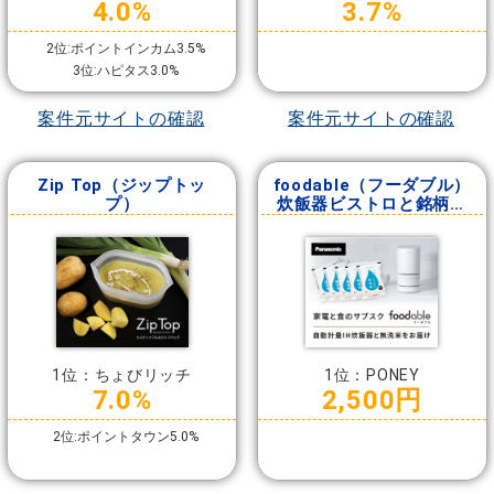
4.0%
3.7%
2位:ポイントインカム3.5%
3位:ハピタス3.0%
案件元サイトの確認
案件元サイトの確認
Zip Top（ジップトッ
foodable（フーダブル）
プ）
炊飯器ビストロと銘柄米
コース
1位：ちょびリッチ
1位：PONEY
7.0%
2,500円
2位:ポイントタウン5.0%