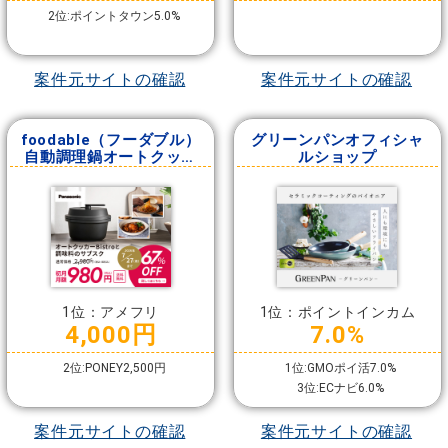
2位:ポイントタウン5.0%
案件元サイトの確認
案件元サイトの確認
foodable（フーダブル）
グリーンパンオフィシャ
自動調理鍋オートクッカ
ルショップ
ービストロと調味料コー
ス
1位：アメフリ
1位：ポイントインカム
4,000円
7.0%
2位:PONEY2,500円
1位:GMOポイ活7.0%
3位:ECナビ6.0%
案件元サイトの確認
案件元サイトの確認