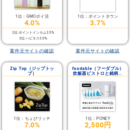
1位：GMOポイ活
1位：ポイントタウン
4.0%
3.7%
2位:ポイントインカム3.5%
3位:ハピタス3.0%
案件元サイトの確認
案件元サイトの確認
Zip Top（ジップトッ
foodable（フーダブル）
プ）
炊飯器ビストロと銘柄米
コース
1位：ちょびリッチ
1位：PONEY
7.0%
2,500円