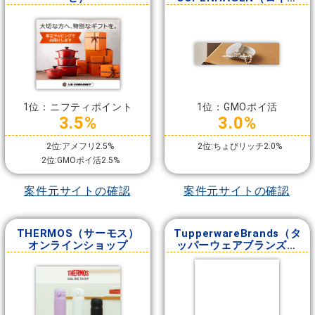
ルコペンハーゲン）
1位：ニフティポイント
1位：GMOポイ活
3.5%
3.0%
2位:アメフリ2.5%
2位:ちょびリッチ2.0%
2位:GMOポイ活2.5%
案件元サイトの確認
案件元サイトの確認
THERMOS（サーモス）
TupperwareBrands（タ
オンラインショップ
ッパーウェアブランズ・
ジャパン）