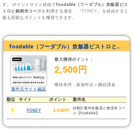
す。
ポイントサイト経由で
foodable（フーダブル）炊飯器ビス
トロと銘柄米コース
を利用する場合、
「PONEY」
を経由すると
最も高額なポイントを獲得できます。
foodable（フーダブル）炊飯器ビストロと銘柄米コース
最大獲得ポイント：
2,500円
獲得条件：新規申込＋継続課金
案件元サイト確認
順位
サイト
ポイント
案件名
自動計量IH炊飯器と無洗米コー
1
PONEY
2,500円
ス【foodable】