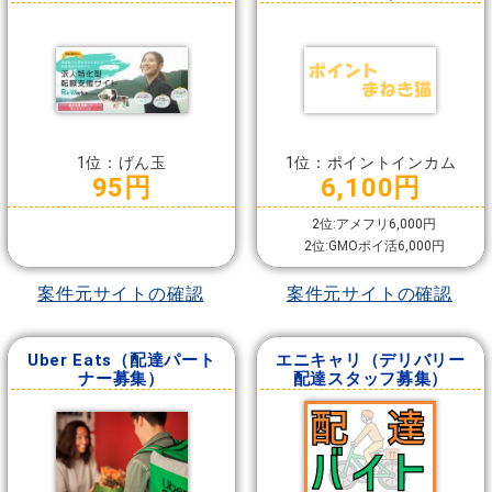
1位：げん玉
1位：ポイントインカム
95円
6,100円
2位:アメフリ6,000円
2位:GMOポイ活6,000円
案件元サイトの確認
案件元サイトの確認
Uber Eats（配達パート
エニキャリ（デリバリー
ナー募集）
配達スタッフ募集）