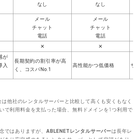
なし
なし
メール
メール
チャット
チャット
電話
電話
✕
✕
感が
長期契約の割引率が高
導入
高性能かつ低価格
サ
く、コスパNo.1
金は他社のレンタルサーバーと比較して高くも安くもなく
いで利用料金を支払った場合、無料ドメインを1つ利用で
念ではありますが、
ABLENETレンタルサーバー
は長年レ