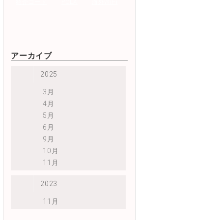
紹介コード
POLA
海外WiFi
2個
2個
1
メール
メール
チャット
チャット
メー
アーカイブ
電話
電話
✕
✕
〇
2025
3月
アダルトサイ
ーバー処理速度No.1
国内シェアNo.1
4月
可
5月
6月
9月
10月
11月
2023
11月