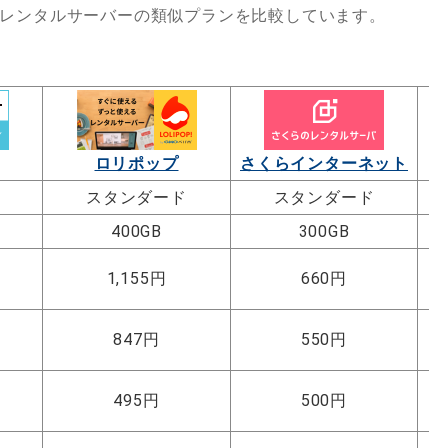
各社レンタルサーバーの類似プランを比較しています。
ロリポップ
さくらインターネット
スタンダード
スタンダード
400GB
300GB
1,155円
660円
847円
550円
495円
500円