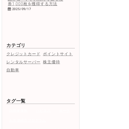
券1,000枚を獲得する方法
2025/09/17
カテゴリ
ConoHa
エックスサーバー
mixh
クレジットカード
ポイントサイト
ベーシック
スタンダード
プレミ
レンタルサーバー
株主優待
300GB
500GB
50G
自動車
1,452円
1,320円
99
990円
1,100円
99
タグ一覧
自動車保険
ハピタス
ポーラ
643円
990円
99
お友達紹介プログラム