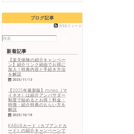
ブログ記事
RSSフィード
新着記事
【楽天保険の紹介キャンペー
ン】紹介リンク経由でお得に
加入！特典内容と手続き方法
を解説
2025/11/13
【2025年最新版】mineo（マ
イネオ）は紹介アンバサダー
制度で始めるとお得！料金・
特徴・紹介特典のもらい方を
解説
2025/10/18
KABU&カード（カブアンドカ
ード）の紹介キャンペーンで