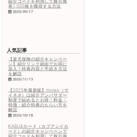
紹介コードを利用して株引換
券1,000枚を獲得する方法
2025/09/17
人気記事
【楽天保険の紹介キャンペー
ン】紹介リンク経由でお得に
加入！特典内容と手続き方法
を解説
2025/11/13
【2025年最新版】mineo（マ
イネオ）は紹介アンバサダー
制度で始めるとお得！料金・
特徴・紹介特典のもらい方を
解説
2025/10/18
KABU&カード（カブアンドカ
ード）の紹介キャンペーンで
紹介コードを利用して株引換