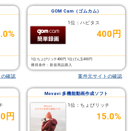
GOM Cam（ゴムカム）
1位：ハピタス
.0%
400円
1位:ちょびリッチ400円
1位:げん玉400円
獲得条件：新規商品購入
トの確認
案件元サイトの確認
Movavi 多機能動画作成ソフト
チ
1位：ちょびリッチ
00円
15.0%