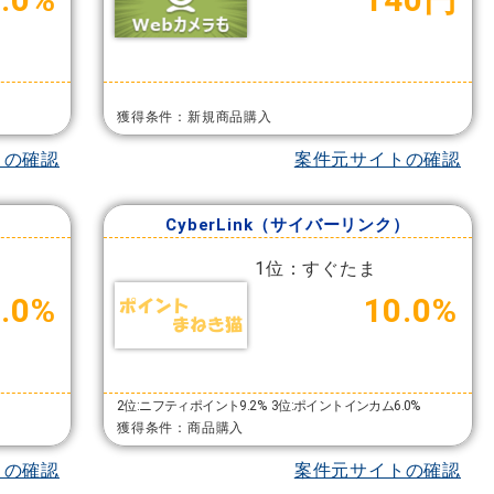
獲得条件：新規商品購入
トの確認
案件元サイトの確認
CyberLink（サイバーリンク）
1位：すぐたま
.0%
10.0%
2位:ニフティポイント9.2%
3位:ポイントインカム6.0%
獲得条件：商品購入
トの確認
案件元サイトの確認