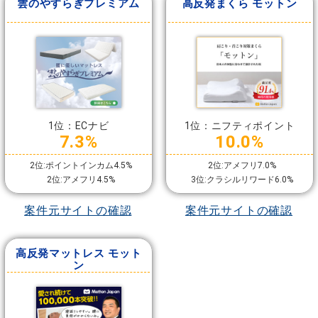
雲のやすらぎプレミアム
高反発まくら モットン
1位：ECナビ
1位：ニフティポイント
7.3%
10.0%
2位:ポイントインカム4.5%
2位:アメフリ7.0%
2位:アメフリ4.5%
3位:クラシルリワード6.0%
案件元サイトの確認
案件元サイトの確認
高反発マットレス モット
ン