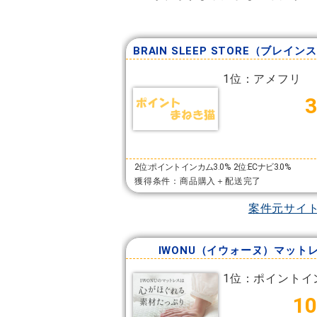
1位：アメフリ
2位:ポイントインカム3.0%
2位:ECナビ3.0%
獲得条件：商品購入＋配送完了
案件元サイ
IWONU（イウォーヌ）マット
1位：ポイントイ
10