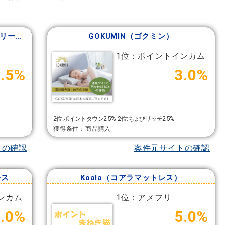
BRAIN SLEEP STORE（ブレインスリープストア）
GOKUMIN（ゴクミン）
1位：ポイントインカム
3.5%
3.0%
2位:ポイントタウン2.5%
2位:ちょびリッチ2.5%
獲得条件：商品購入
トの確認
案件元サイトの確認
レス
Koala（コアラマットレス）
ンカム
1位：アメフリ
.0%
5.0%