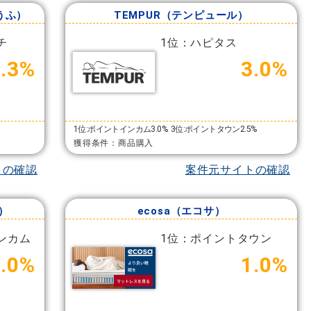
とうふ）
TEMPUR（テンピュール）
チ
1位：ハピタス
2.3%
3.0%
1位:ポイントインカム3.0%
3位:ポイントタウン2.5%
獲得条件：商品購入
トの確認
案件元サイトの確認
ド）
ecosa（エコサ）
ンカム
1位：ポイントタウン
7.0%
1.0%