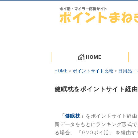
HOME
HOME
>
ポイントサイト比較
>
日用品・
健眠枕をポイントサイト経由
「
健眠枕
」
をポイントサイト経由
新データをもとにランキング形式
る場合、
「GMOポイ活」
を経由す