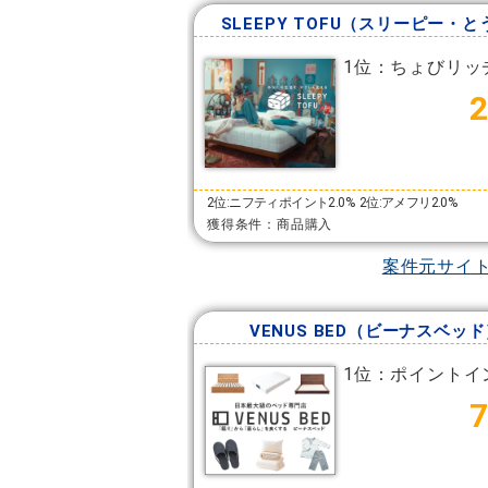
SLEEPY TOFU（スリーピー・
1位：ちょびリッ
2位:ニフティポイント2.0%
2位:アメフリ2.0%
獲得条件：商品購入
案件元サイ
VENUS BED（ビーナスベッ
1位：ポイントイ