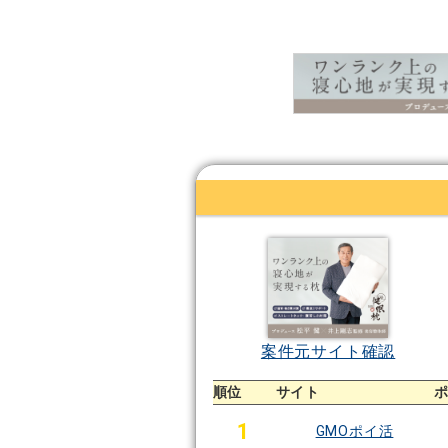
案件元サイト確認
順位
サイト
1
GMOポイ活