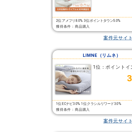
2位:アメフリ8.0%
3位:ポイントタウン5.0%
獲得条件：商品購入
案件元サイ
LIMNE（リムネ）
1位：ポイントイ
1位:ECナビ3.0%
1位:クラシルリワード3.0%
獲得条件：商品購入
案件元サイ