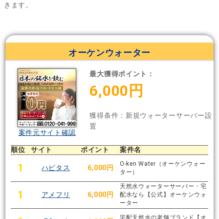
きます。
オーケンウォーター
最大獲得ポイント：
6,000円
獲得条件：新規ウォーターサーバー設
置
案件元サイト確認
順位
サイト
ポイント
案件名
O-ken Water（オーケンウォー
1
ハピタス
6,000円
ター）
天然水ウォーターサーバー・宅
1
アメフリ
6,000円
配水なら【公式】オーケンウォ
ーター
宅配天然水の老舗ブランド【オ