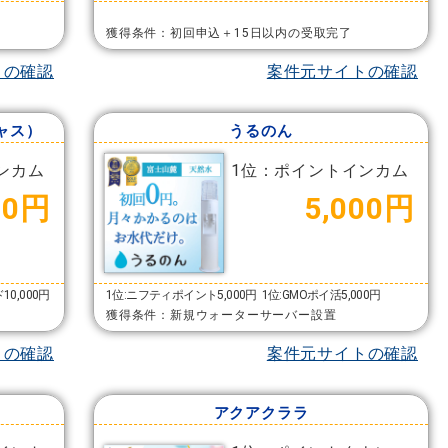
獲得条件：初回申込＋15日以内の受取完了
トの確認
案件元サイトの確認
シャス）
うるのん
ンカム
1位：ポイントインカム
00円
5,000円
0,000円
1位:ニフティポイント5,000円
1位:GMOポイ活5,000円
獲得条件：新規ウォーターサーバー設置
トの確認
案件元サイトの確認
アクアクララ