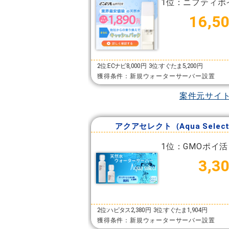
1位：ニフティポ
16,5
2位:ECナビ8,000円
3位:すぐたま5,200円
獲得条件：新規ウォーターサーバー設置
案件元サイ
アクアセレクト（Aqua Selec
1位：GMOポイ活
3,3
2位:ハピタス2,380円
3位:すぐたま1,904円
獲得条件：新規ウォーターサーバー設置