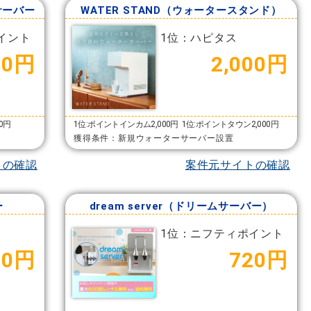
サーバー
WATER STAND（ウォータースタンド）
イント
1位：ハピタス
00円
2,000円
00円
1位:ポイントインカム2,000円
1位:ポイントタウン2,000円
獲得条件：新規ウォーターサーバー設置
トの確認
案件元サイトの確認
ー
dream server（ドリームサーバー）
1位：ニフティポイント
00円
720円