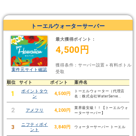
トーエルウォーターサーバー
最大獲得ポイント：
4,500円
獲得条件：サーバー設置＋有料ボトル
案件元サイト確認
受取
順位
サイト
ポイント
案件名
ポイントタウ
トーエルウォーター（代理店
1
4,500円
ン
名：株式会社WaterServe…
業界最安級！！【トーエルウォ
2
アメフリ
4,200円
ーターサーバー】
ニフティポイ
3
3,840円
ウォーターサーバー トーエル
ント