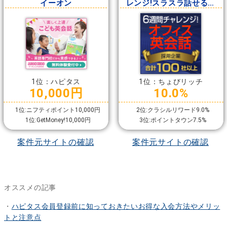
イーオン
レンジ!スラスラ話せるオ
フィス英会話」
1位：ハピタス
1位：ちょびリッチ
10,000円
10.0%
1位:ニフティポイント10,000円
2位:クラシルリワード9.0%
1位:GetMoney!10,000円
3位:ポイントタウン7.5%
案件元サイトの確認
案件元サイトの確認
オススメの記事
・
ハピタス会員登録前に知っておきたいお得な入会方法やメリッ
トと注意点