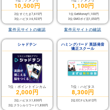
1位：アメフリ
1位：アメフリ
10,500円
1,100円
2位:すぐたま7,615円
1位:GetMoney!1,100円
3位:ハピタス6,923円
3位:GMOポイ活1,050円
案件元サイトの確認
案件元サイトの確認
シャドテン
ハミングバード 英語発音
矯正スクール
1位：ポイントインカム
1位：ハピタス
2,000円
8,300円
2位:ハピタス1,830円
2位:ECナビ6,612円
2位:クラシルリワード1,830円