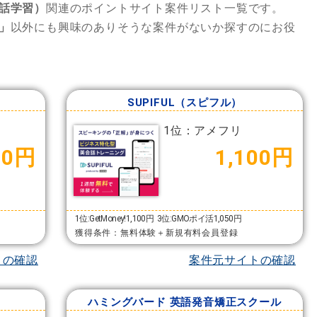
話学習）
関連のポイントサイト案件リスト一覧です。
」
以外にも興味のありそうな案件がないか探すのにお役
SUPIFUL（スピフル）
1位：アメフリ
00円
1,100円
1位:GetMoney!1,100円
3位:GMOポイ活1,050円
獲得条件：無料体験＋新規有料会員登録
トの確認
案件元サイトの確認
ハミングバード 英語発音矯正スクール