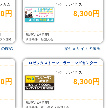
ンカム
1位：ハピタス
00円
8,300円
円
2位:ECナビ6,612円
ラン開始
獲得条件：新規入会
トの確認
案件元サイトの確認
ロゼッタストーン・ラーニングセンター
1位：ハピタス
00円
8,300円
2位:ECナビ6,612円
獲得条件：WEB申込＋新規入会