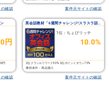
トの確認
案件元サイトの確認
ン
英会話教材「6週間チャレンジ!スラスラ話せるオフィス英会話」
1位：ちょびリッチ
00円
10.0%
000円
2位:クラシルリワード9.0%
3位:ポイントタウン7.5%
獲得条件：商品購入
トの確認
案件元サイトの確認