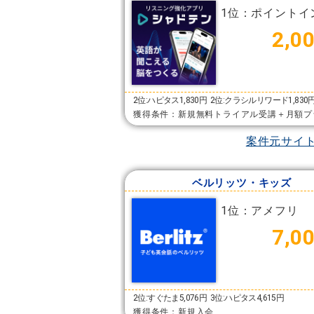
1位：ポイントイ
2,0
2位:ハピタス1,830円
2位:クラシルリワード1,830
獲得条件：新規無料トライアル受講＋月額プ
案件元サイ
ベルリッツ・キッズ
1位：アメフリ
7,0
2位:すぐたま5,076円
3位:ハピタス4,615円
獲得条件：新規入会