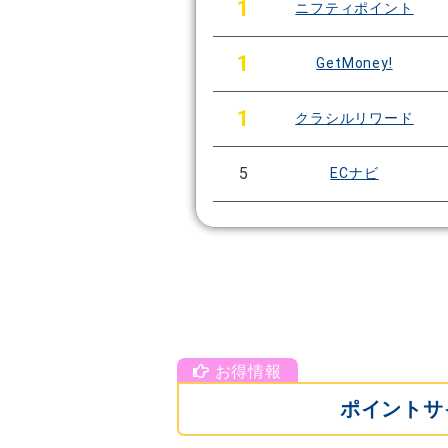
1
ニフティポイント
1
GetMoney!
1
クラシルリワード
5
ECナビ
ポイントサ