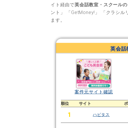
イト経由で
英会話教室・スクールの
ント」
「GetMoney!」
「クラシル
ます。
英会話
案件元サイト確認
順位
サイト
1
ハピタス