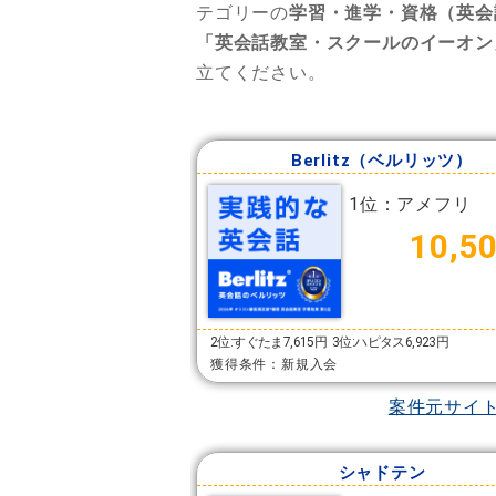
テゴリーの
学習・進学・資格（英会
「英会話教室・スクールのイーオン
立てください。
Berlitz（ベルリッツ）
1位：アメフリ
10,5
2位:すぐたま7,615円
3位:ハピタス6,923円
獲得条件：新規入会
案件元サイ
シャドテン