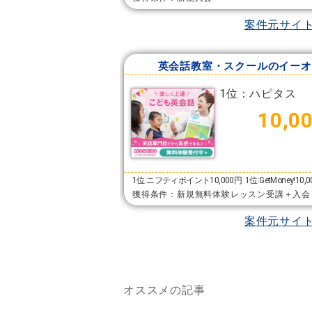
案件元サイ
英会話教室・スクールのイーオ
1位：ハピタス
10,0
1位:ニフティポイント10,000円
1位:GetMoney!10,
獲得条件：新規無料体験レッスン受講＋入会
案件元サイ
オススメの記事