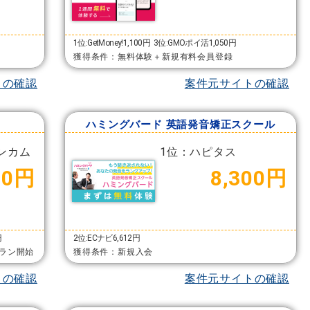
1位:GetMoney!1,100円
3位:GMOポイ活1,050円
獲得条件：無料体験＋新規有料会員登録
トの確認
案件元サイトの確認
ハミングバード 英語発音矯正スクール
ンカム
1位：ハピタス
00円
8,300円
円
2位:ECナビ6,612円
ラン開始
獲得条件：新規入会
トの確認
案件元サイトの確認