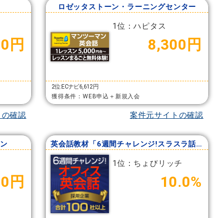
ロゼッタストーン・ラーニングセンター
1位：ハピタス
00円
8,300円
2位:ECナビ6,612円
獲得条件：WEB申込＋新規入会
トの確認
案件元サイトの確認
ン
英会話教材「6週間チャレンジ!スラスラ話せるオフィス英会話」
1位：ちょびリッチ
00円
10.0%