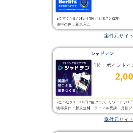
2位:すぐたま7,615円
3位:ハピタス6,923円
獲得条件：新規入会
案件元サイ
シャドテン
1位：ポイントイ
2,0
2位:ハピタス1,830円
2位:クラシルリワード1,830
獲得条件：新規無料トライアル受講＋月額プ
案件元サイ