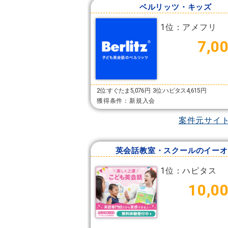
ベルリッツ・キッズ
1位：アメフリ
7,0
2位:すぐたま5,076円
3位:ハピタス4,615円
獲得条件：新規入会
案件元サイ
英会話教室・スクールのイーオ
1位：ハピタス
10,0