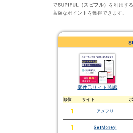
で
SUPIFUL（スピフル）
を利用す
高額なポイントを獲得できます。
S
案件元サイト確認
順位
サイト
1
アメフリ
1
GetMoney!