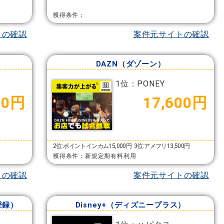
獲得条件：
トの確認
案件元サイトの確認
DAZN（ダゾーン）
1位：PONEY
00円
17,600円
2位:ポイントインカム15,000円
3位:アメフリ13,500円
獲得条件：新規定期有料利用
トの確認
案件元サイトの確認
登録）
Disney+（ディズニープラス）