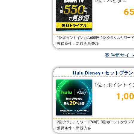
1位：ハピタス
6
1位:ポイントインカム650円
1位:クラシルリワード
獲得条件：新規会員登録
案件元サイ
Hulu|Disney+ セットプラン
1位：ポイントイ
1,0
2位:クラシルリワード700円
3位:ポイントタウン3
獲得条件：新規入会