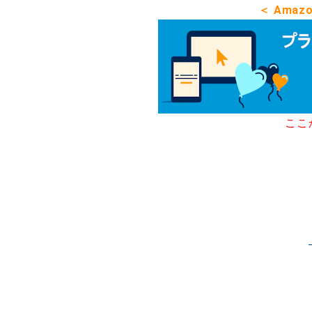
＜ Ama
ここ