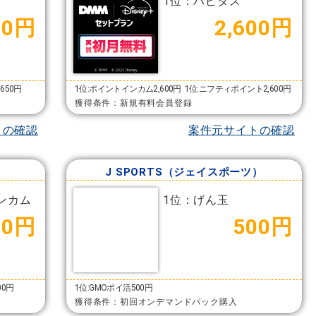
1位：ハピタス
50円
2,600円
650円
1位:ポイントインカム2,600円
1位:ニフティポイント2,600円
獲得条件：新規有料会員登録
トの確認
案件元サイトの確認
J SPORTS（ジェイスポーツ）
ンカム
1位：げん玉
00円
500円
00円
1位:GMOポイ活500円
獲得条件：初回オンデマンドパック購入