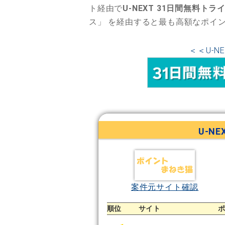
ト経由で
U-NEXT 31日間無料トラ
ス」
を経由すると最も高額なポイ
＜＜U-N
U-N
案件元サイト確認
順位
サイト