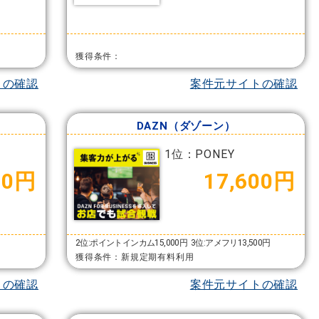
獲得条件：
トの確認
案件元サイトの確認
DAZN（ダゾーン）
1位：PONEY
00円
17,600円
2位:ポイントインカム15,000円
3位:アメフリ13,500円
獲得条件：新規定期有料利用
トの確認
案件元サイトの確認