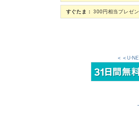
すぐたま：
300円相当プレゼ
＜＜U-N