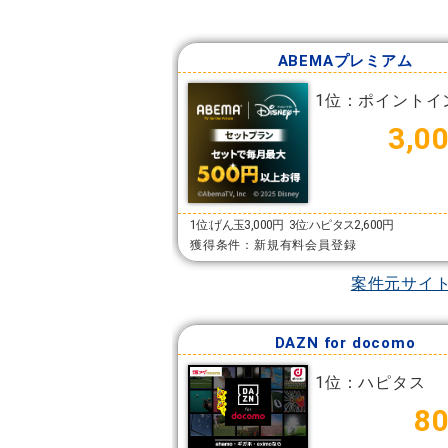
ABEMAプレミアム
1位：ポイントイ
3,0
1位:げん玉3,000円
3位:ハピタス2,600円
獲得条件：新規有料会員登録
案件元サイ
DAZN for docomo
1位：ハピタス
8