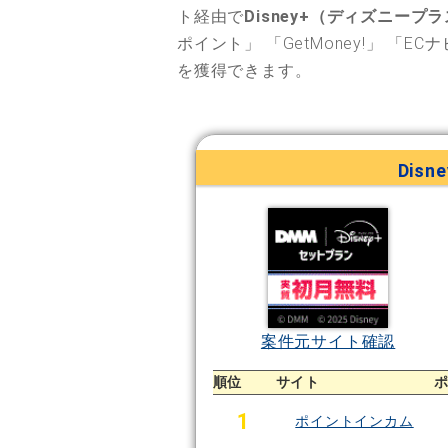
ト経由で
Disney+（ディズニープ
ポイント」
「GetMoney!」
「ECナ
を獲得できます。
Dis
案件元サイト確認
順位
サイト
1
ポイントインカム