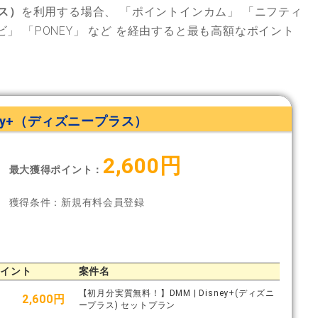
ラス）
を利用する場合、
「ポイントインカム」
「ニフティ
ビ」
「PONEY」
など
を経由すると最も高額なポイント
ney+（ディズニープラス）
2,600円
最大獲得ポイント：
獲得条件：新規有料会員登録
ポイント
案件名
【初月分実質無料！】DMM | Disney+(ディズニ
2,600円
ープラス) セットプラン