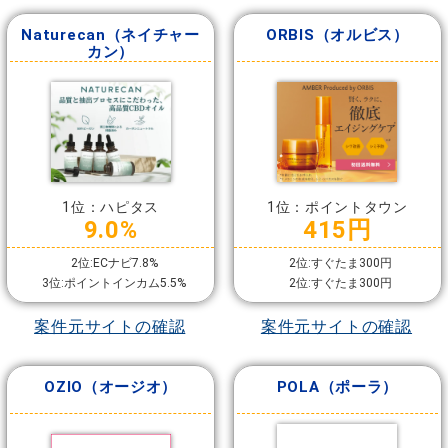
Naturecan（ネイチャー
ORBIS（オルビス）
カン）
1位：ハピタス
1位：ポイントタウン
9.0%
415円
2位:ECナビ7.8%
2位:すぐたま300円
3位:ポイントインカム5.5%
2位:すぐたま300円
案件元サイトの確認
案件元サイトの確認
OZIO（オージオ）
POLA（ポーラ）