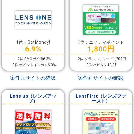
1位：GetMoney!
1位：ニフティポイント
6.9%
1,800円
2位:GMOポイ活6.3%
2位:クラシルリワード1,200円
3位:ポイントインカム6.0%
3位:ハピタス10.0%
案件元サイトの確認
案件元サイトの確認
Lens up（レンズアッ
LensFirst（レンズファ
プ）
ースト）