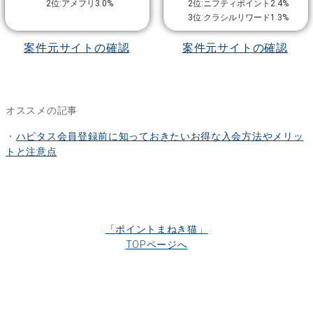
2位:アメフリ3.0%
2位:ニフティポイント2.4%
3位:クラシルリワード1.3%
案件元サイトの確認
案件元サイトの確認
オススメの記事
・
ハピタス会員登録前に知っておきたいお得な入会方法やメリッ
トと注意点
「ポイントまねき猫」
TOPページへ