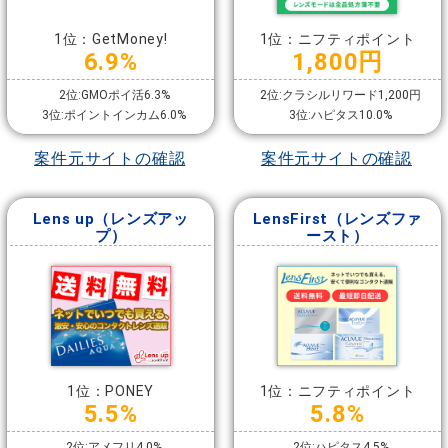
1位：GetMoney!
1位：ニフティポイント
6.9%
1,800円
2位:GMOポイ活6.3%
2位:クラシルリワード1,200円
3位:ポイントインカム6.0%
3位:ハピタス10.0%
案件元サイトの確認
案件元サイトの確認
Lens up（レンズアッ
LensFirst（レンズファ
プ）
ースト）
1位：PONEY
1位：ニフティポイント
5.5%
5.8%
2位:アメフリ4.0%
2位:ハピタス4.5%