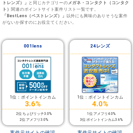
トレンズ）」
と同じカテゴリーの
メガネ・コンタクト（コンタク
ト）
関連のポイントサイト案件リスト一覧です。
「BestLens（ベストレンズ）」
以外にも興味のありそうな案件
がないか探すのにお役立てください。
001lens
24レンズ
1位：ポイントインカム
1位：ポイントインカム
3.6%
4.0%
2位:ちょびリッチ3.0%
1位:アメフリ4.0%
2位:アメフリ3.0%
3位:ポイントインカム3.6%
案件元サイトの確認
案件元サイトの確認