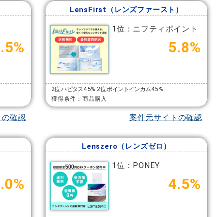
LensFirst（レンズファースト）
1位：ニフティポイント
5.5%
5.8%
2位:ハピタス4.5%
2位:ポイントインカム4.5%
獲得条件：商品購入
トの確認
案件元サイトの確認
Lenszero（レンズゼロ）
1位：PONEY
4.0%
4.5%