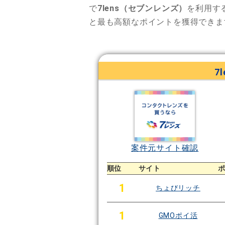
で
7lens（セブンレンズ）
を利用す
と最も高額なポイントを獲得できま
7
案件元サイト確認
順位
サイト
1
ちょびリッチ
1
GMOポイ活