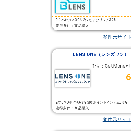
2位:ハピタス3.0%
2位:ちょびリッチ3.0%
獲得条件：商品購入
案件元サイ
LENS ONE（レンズワン）
1位：GetMoney!
2位:GMOポイ活6.3%
3位:ポイントインカム6.0%
獲得条件：商品購入
案件元サイ