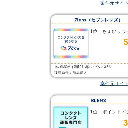
案件元サイ
7lens（セブンレンズ）
1位：ちょびリッ
1位:GMOポイ活5.0%
3位:ハピタス3.5%
獲得条件：商品購入
案件元サイ
BLENS
1位：ポイントイ