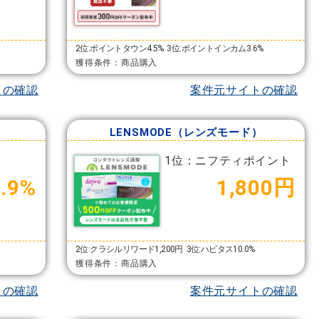
2位:ポイントタウン4.5%
3位:ポイントインカム3.6%
獲得条件：商品購入
トの確認
案件元サイトの確認
LENSMODE（レンズモード）
1位：ニフティポイント
6.9%
1,800円
2位:クラシルリワード1,200円
3位:ハピタス10.0%
獲得条件：商品購入
トの確認
案件元サイトの確認