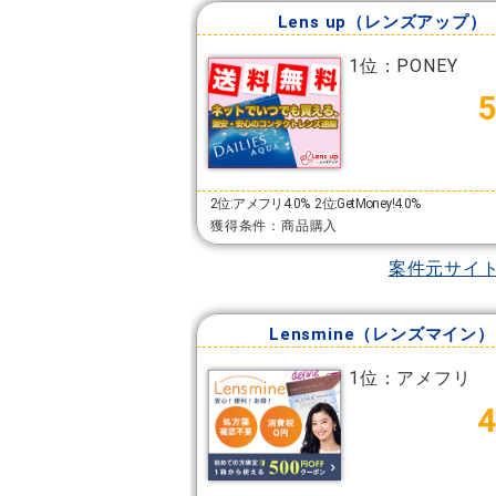
Lens up（レンズアップ）
1位：PONEY
2位:アメフリ4.0%
2位:GetMoney!4.0%
獲得条件：商品購入
案件元サイ
Lensmine（レンズマイン）
1位：アメフリ