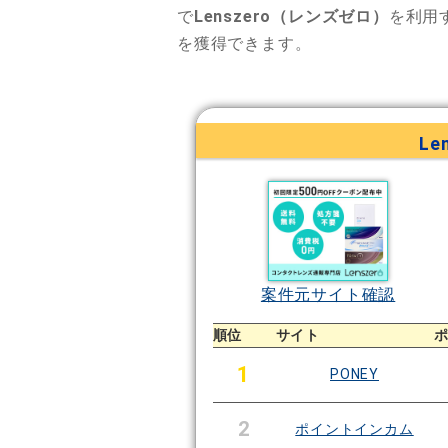
で
Lenszero（レンズゼロ）
を利用
を獲得できます。
Le
案件元サイト確認
順位
サイト
1
PONEY
2
ポイントインカム