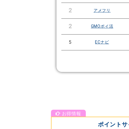
2
アメフリ
2
GMOポイ活
5
ECナビ
ポイントサ