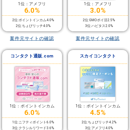
1位：アメフリ
1位：アメフリ
6.0%
3.0%
2位:ポイントインカム4.0%
2位:GMOポイ活2.5%
2位:ちょびリッチ4.0%
3位:ハピタス2.0%
案件元サイトの確認
案件元サイトの確認
コンタクト通販.com
スカイコンタクト
1位：ポイントインカム
1位：ポイントインカム
6.0%
4.5%
1位:ニフティポイント6.0%
2位:ちょびリッチ4.2%
3位:クラシルリワード3.6%
3位:アメフリ4.0%