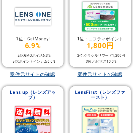
1位：GetMoney!
1位：ニフティポイント
6.9%
1,800円
2位:GMOポイ活6.3%
2位:クラシルリワード1,200円
3位:ポイントインカム6.0%
3位:ハピタス10.0%
案件元サイトの確認
案件元サイトの確認
Lens up（レンズアッ
LensFirst（レンズファ
プ）
ースト）