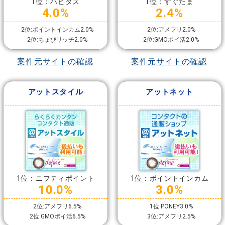
1位：ハピタス
1位：すぐたま
4.0%
2.4%
2位:ポイントインカム2.0%
2位:アメフリ2.0%
2位:ちょびリッチ2.0%
2位:GMOポイ活2.0%
案件元サイトの確認
案件元サイトの確認
アットスタイル
アットネット
1位：ニフティポイント
1位：ポイントインカム
10.0%
3.0%
2位:アメフリ6.5%
1位:PONEY3.0%
2位:GMOポイ活6.5%
3位:アメフリ2.5%