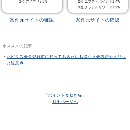
2位:アメフリ3.0%
2位:ニフティポイント2.4%
3位:クラシルリワード1.3%
案件元サイトの確認
案件元サイトの確認
オススメの記事
・
ハピタス会員登録前に知っておきたいお得な入会方法やメリッ
トと注意点
「ポイントまねき猫」
TOPページへ