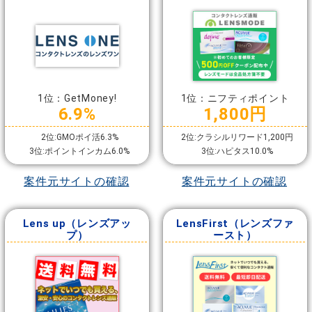
1位：GetMoney!
1位：ニフティポイント
6.9%
1,800円
2位:GMOポイ活6.3%
2位:クラシルリワード1,200円
3位:ポイントインカム6.0%
3位:ハピタス10.0%
案件元サイトの確認
案件元サイトの確認
Lens up（レンズアッ
LensFirst（レンズファ
プ）
ースト）