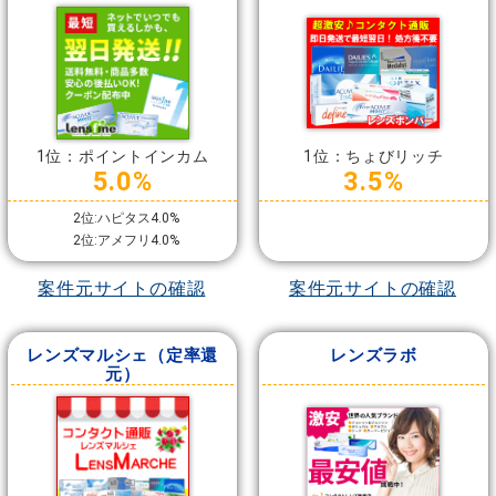
1位：ポイントインカム
1位：ちょびリッチ
5.0%
3.5%
2位:ハピタス4.0%
2位:アメフリ4.0%
案件元サイトの確認
案件元サイトの確認
レンズマルシェ（定率還
レンズラボ
元）